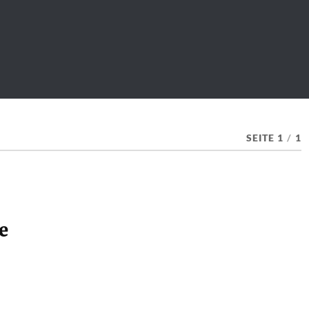
SEITE 1
/
1
e